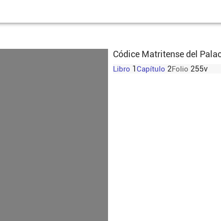
Códice Matritense del Palac
1
2
255v
Libro
Capítulo
Folio